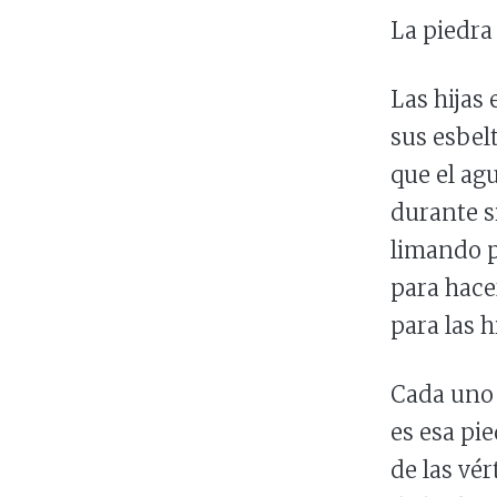
La piedra 
Las hijas 
sus esbel
que el agu
durante s
limando p
para hace
para las h
Cada uno 
es esa pi
de las vé