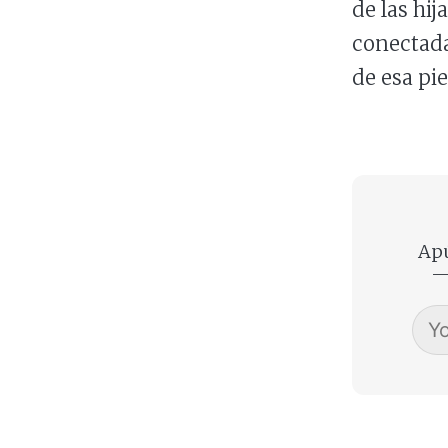
de las hij
conectada 
de esa pi
Apú
—