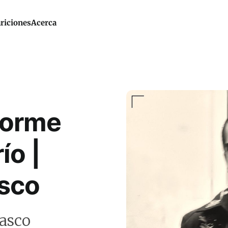
riciones
Acerca
norme
ío |
sco
asco