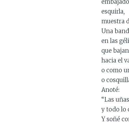
embajador
esquirla,
muestra d
Una banda
en las gél
que bajan
hacia el v
o como un
o cosquil
Anoté:
“Las uñas
y todo lo 
Y soñé con