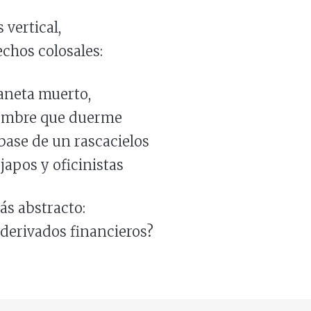
 vertical,
echos colosales:
eta muerto,
re que duerme
se de un rascacielos
pos y oficinistas
ás abstracto:
s derivados financieros?