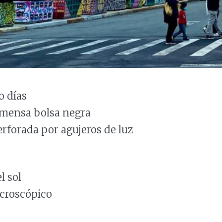
o días
nmensa bolsa negra
rforada por agujeros de luz
l sol
icroscópico