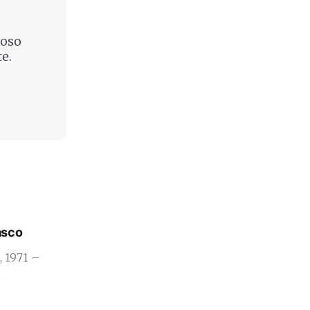
moso
e.
asco
, 1971 –
.