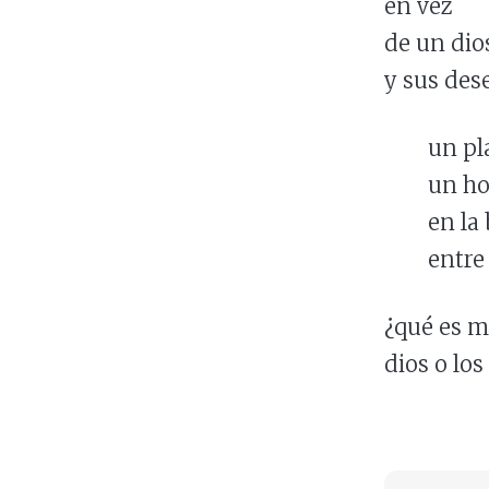
en vez
de un dios
y sus des
un plan
un homb
en la ba
entre ja
¿qué es m
dios o lo