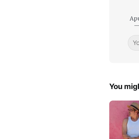
Apú
—
You migh